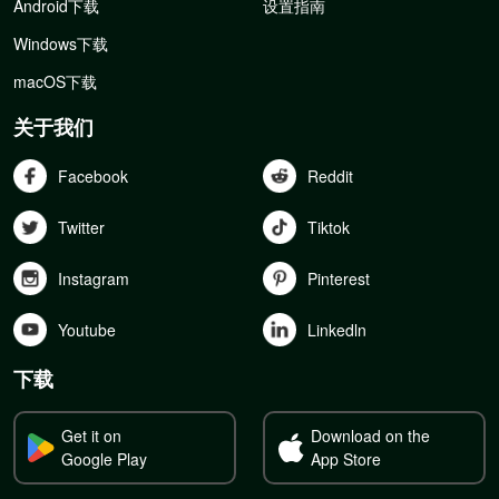
Android下载
设置指南
Windows下载
macOS下载
关于我们
Facebook
Reddit
Twitter
Tiktok
Instagram
Pinterest
Youtube
Linkedln
下载
Get it on
Download on the
Google Play
App Store