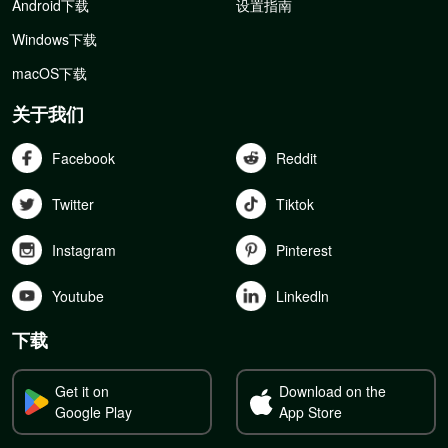
Android下载
设置指南
Windows下载
macOS下载
关于我们
Facebook
Reddit
Twitter
Tiktok
Instagram
Pinterest
Youtube
Linkedln
下载
Get it on
Download on the
Google Play
App Store