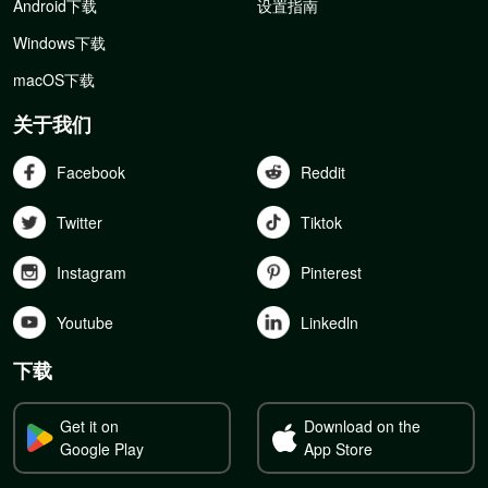
Android下载
设置指南
Windows下载
macOS下载
关于我们
Facebook
Reddit
Twitter
Tiktok
Instagram
Pinterest
Youtube
Linkedln
下载
Get it on
Download on the
Google Play
App Store