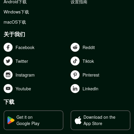
Android下载
设置指南
Windows下载
macOS下载
关于我们
Facebook
Reddit
Twitter
Tiktok
Instagram
Pinterest
Youtube
Linkedln
下载
Get it on
Download on the
Google Play
App Store