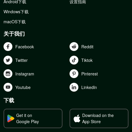
Android下载
设置指南
Windows下载
macOS下载
关于我们
Facebook
Reddit
Twitter
Tiktok
Instagram
Pinterest
Youtube
Linkedln
下载
Get it on
Download on the
Google Play
App Store