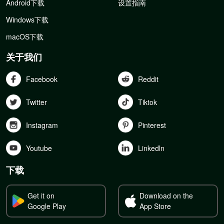
Android下载
设置指南
Windows下载
macOS下载
关于我们
Facebook
Reddit
Twitter
Tiktok
Instagram
Pinterest
Youtube
Linkedln
下载
Get it on
Download on the
Google Play
App Store