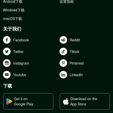
Android下载
设置指南
Windows下载
macOS下载
关于我们
Facebook
Reddit
Twitter
Tiktok
Instagram
Pinterest
Youtube
Linkedln
下载
Get it on
Download on the
Google Play
App Store