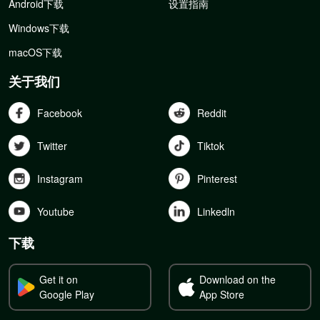
Android下载
设置指南
Windows下载
macOS下载
关于我们
Facebook
Reddit
Twitter
Tiktok
Instagram
Pinterest
Youtube
Linkedln
下载
Get it on
Download on the
Google Play
App Store