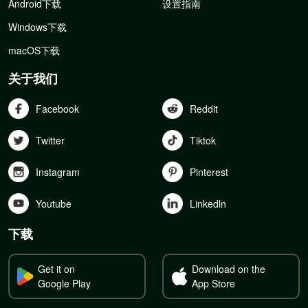
Android下载
设置指南
Windows下载
macOS下载
关于我们
Facebook
Reddit
Twitter
Tiktok
Instagram
Pinterest
Youtube
Linkedln
下载
Get it on
Download on the
Google Play
App Store