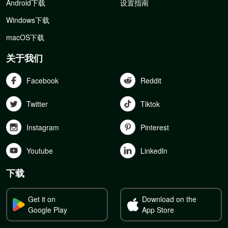
Android下载
设置指南
Windows下载
macOS下载
关于我们
Facebook
Reddit
Twitter
Tiktok
Instagram
Pinterest
Youtube
Linkedln
下载
Get it on
Download on the
Google Play
App Store