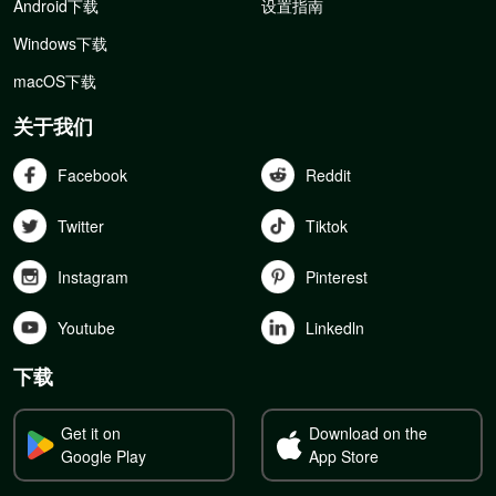
Android下载
设置指南
Windows下载
macOS下载
关于我们
Facebook
Reddit
Twitter
Tiktok
Instagram
Pinterest
Youtube
Linkedln
下载
Get it on
Download on the
Google Play
App Store