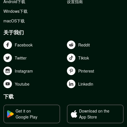
Android下载
设置指南
Windows下载
macOS下载
关于我们
Facebook
Reddit
Twitter
Tiktok
Instagram
Pinterest
Youtube
Linkedln
下载
Get it on
Download on the
Google Play
App Store