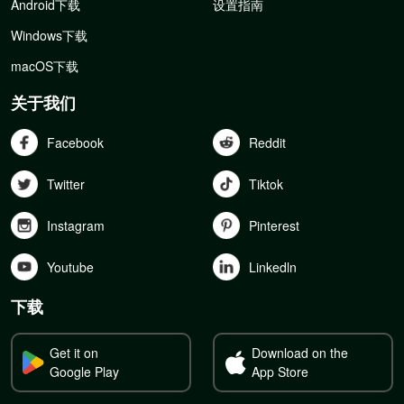
Android下载
设置指南
Windows下载
macOS下载
关于我们
Facebook
Reddit
Twitter
Tiktok
Instagram
Pinterest
Youtube
Linkedln
下载
Get it on
Download on the
Google Play
App Store