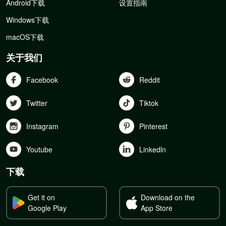
Android下载
设置指南
Windows下载
macOS下载
关于我们
Facebook
Reddit
Twitter
Tiktok
Instagram
Pinterest
Youtube
Linkedln
下载
Get it on
Download on the
Google Play
App Store