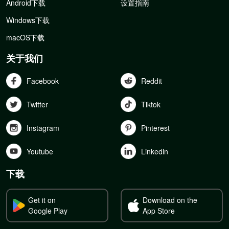
Android下载
设置指南
Windows下载
macOS下载
关于我们
Facebook
Reddit
Twitter
Tiktok
Instagram
Pinterest
Youtube
Linkedln
下载
Get it on
Download on the
Google Play
App Store