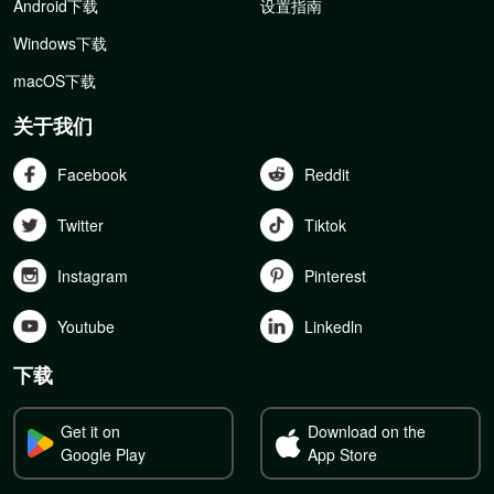
Android下载
设置指南
Windows下载
macOS下载
关于我们
Facebook
Reddit
Twitter
Tiktok
Instagram
Pinterest
Youtube
Linkedln
下载
Get it on
Download on the
Google Play
App Store