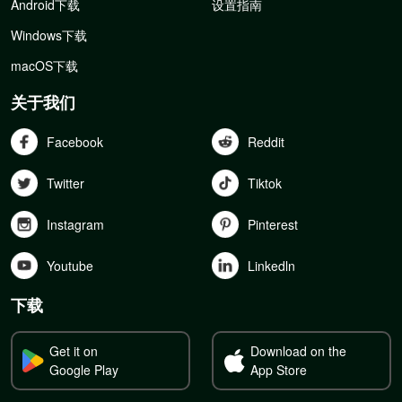
Android下载
设置指南
Windows下载
macOS下载
关于我们
Facebook
Reddit
Twitter
Tiktok
Instagram
Pinterest
Youtube
Linkedln
下载
Get it on
Download on the
Google Play
App Store