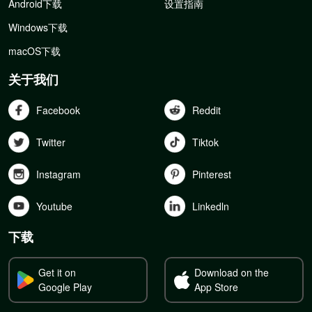
Android下载
设置指南
Windows下载
macOS下载
关于我们
Facebook
Reddit
Twitter
Tiktok
Instagram
Pinterest
Youtube
Linkedln
下载
Get it on
Download on the
Google Play
App Store