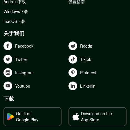
Android下载
设置指南
Windows下载
macOS下载
关于我们
Facebook
Reddit
Twitter
Tiktok
Instagram
Pinterest
Youtube
Linkedln
下载
Get it on
Download on the
Google Play
App Store