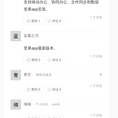
支持移动办公、协同办公、文件同步和数据
坚果app安装。
1 个月前
赞同
1
评论 0
蓝
蓝魔之泪
坚果app最新版本。
1 个月前
赞同
0
评论 0
x
青
青空
·
网络加速器
1 个月前
赞同
0
评论 0
倾
倾城
·
个人站长，xxxxb
1 个月前