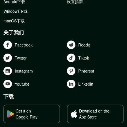
Android下载
设置指南
Windows下载
macOS下载
关于我们
Facebook
Reddit
Twitter
Tiktok
Instagram
Pinterest
Youtube
Linkedln
下载
Get it on
Download on the
Google Play
App Store