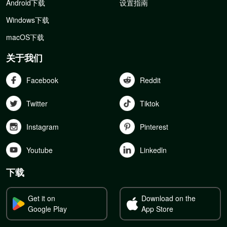
Android下载
设置指南
Windows下载
macOS下载
关于我们
Facebook
Reddit
Twitter
Tiktok
Instagram
Pinterest
Youtube
Linkedln
下载
Get it on
Download on the
Google Play
App Store