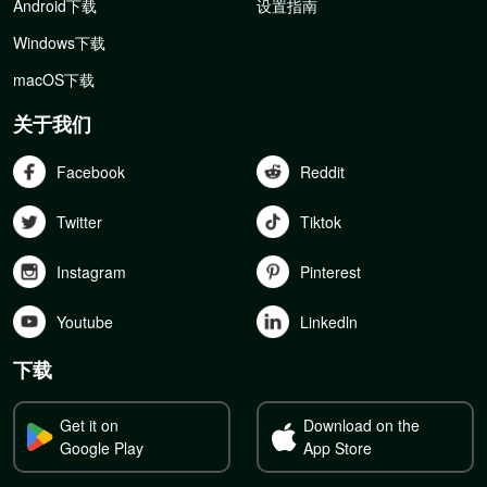
Android下载
设置指南
Windows下载
macOS下载
关于我们
Facebook
Reddit
Twitter
Tiktok
Instagram
Pinterest
Youtube
Linkedln
下载
Get it on
Download on the
Google Play
App Store