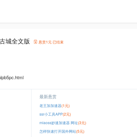
斗古城全文版
悬赏
1元
已结束
lpb5pc.html
最新悬赏
老王加加速器
(1元)
ssr小工具APP
(2元)
miaoss妙速加速器 网址
(3元)
怎样快速打开国外网站
(5元)