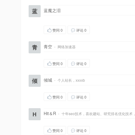
蓝
蓝魔之泪
赞同
0
评论 0
青
青空
·
网络加速器
赞同
0
评论 0
倾
倾城
·
个人站长，xxxxb
赞同
0
评论 0
H
Hit＆R
·
十年seo技术，喜欢建站、研究排名优化技术
赞同
0
评论 0