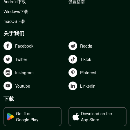
Android下载
设置指南
Windows下载
macOS下载
关于我们
Facebook
Reddit
Twitter
Tiktok
Instagram
Pinterest
Youtube
Linkedln
下载
Get it on
Download on the
Google Play
App Store