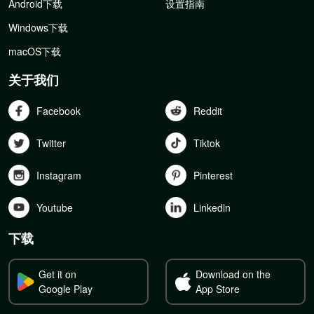
Android下载
设置指南
Windows下载
macOS下载
关于我们
Facebook
Reddit
Twitter
Tiktok
Instagram
Pinterest
Youtube
Linkedln
下载
Get it on
Download on the
Google Play
App Store