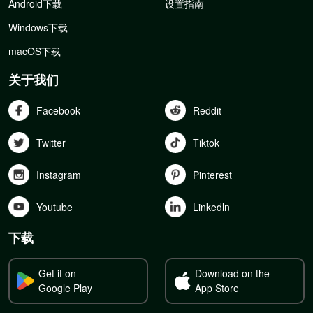
Android下载
设置指南
Windows下载
macOS下载
关于我们
Facebook
Reddit
Twitter
Tiktok
Instagram
Pinterest
Youtube
Linkedln
下载
Get it on
Download on the
Google Play
App Store