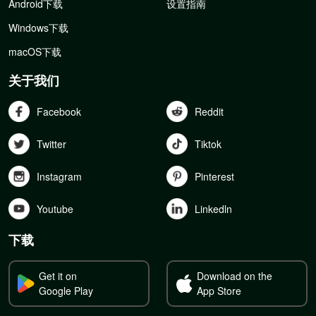
Android下载
设置指南
Windows下载
macOS下载
关于我们
Facebook
Reddit
Twitter
Tiktok
Instagram
Pinterest
Youtube
Linkedln
下载
Get it on
Download on the
Google Play
App Store