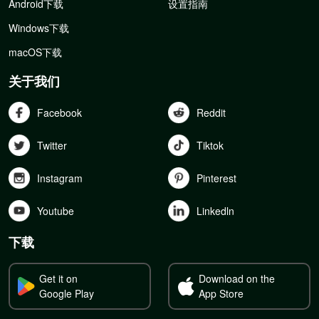
Android下载
设置指南
Windows下载
macOS下载
关于我们
Facebook
Reddit
Twitter
Tiktok
Instagram
Pinterest
Youtube
Linkedln
下载
Get it on
Download on the
Google Play
App Store