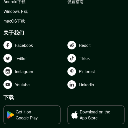
Android下载
设置指南
Windows下载
macOS下载
关于我们
Facebook
Reddit
Twitter
Tiktok
Instagram
Pinterest
Youtube
Linkedln
下载
Get it on
Download on the
Google Play
App Store