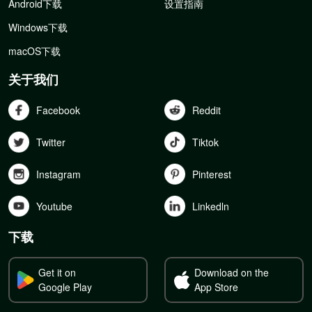
Android下载
设置指南
Windows下载
macOS下载
关于我们
Facebook
Reddit
Twitter
Tiktok
Instagram
Pinterest
Youtube
Linkedln
下载
Get it on
Download on the
Google Play
App Store