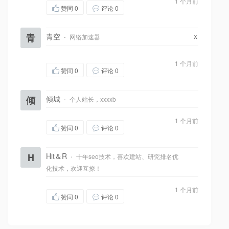
1 个月前
赞同
0
评论 0
x
青
青空
·
网络加速器
1 个月前
赞同
0
评论 0
倾
倾城
·
个人站长，xxxxb
1 个月前
赞同
0
评论 0
H
Hit＆R
·
十年seo技术，喜欢建站、研究排名优
化技术，欢迎互撩！
1 个月前
赞同
0
评论 0