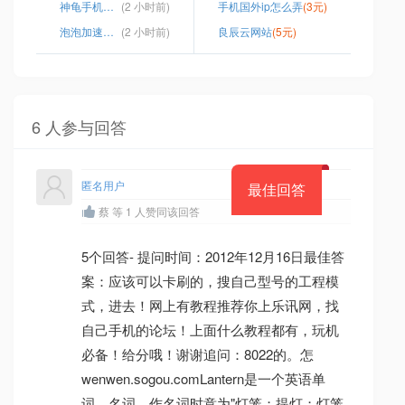
神龟手机加速器
(2 小时前)
手机国外ip怎么弄
(3元)
泡泡加速器怎么用
(2 小时前)
良辰云网站
(5元)
6 人参与回答
匿名用户
最佳回答
蔡 等 1 人赞同该回答
5个回答- 提问时间：2012年12月16日最佳答
案：应该可以卡刷的，搜自己型号的工程模
式，进去！网上有教程推荐你上乐讯网，找
自己手机的论坛！上面什么教程都有，玩机
必备！给分哦！谢谢追问：8022的。怎
wenwen.sogou.comLantern是一个英语单
词，名词，作名词时意为"灯笼；提灯；灯笼