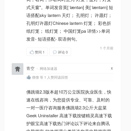
式天窗"。单词发音英[ˈlæntən] 美[ˈlæntərn] 短
语搭配sky lantern 天灯； 孔明灯； 许愿灯；
孔明灯许愿灯Chinese lantern 灯笼； 彩色折
纸灯笼； 纸灯笼； 中国灯笼pa 详情>>单词
发音- 短语搭配- 双语例句。
1 个月前
赞同
1
评论 0
x
青
青空
·
网络加速器
僧僧 等 1 人赞同该回答
佛跳墙2.3版本超10万公立医院执业医生，快
速在线咨询，为您提供专业、可靠、及时的
一对一医疗咨询服务佛跳墙2.3公斤大盆菜
Geek Uninstaller 高速下载按键精灵高速下载
护眼宝高速下载热门评论以下评论来自腾讯