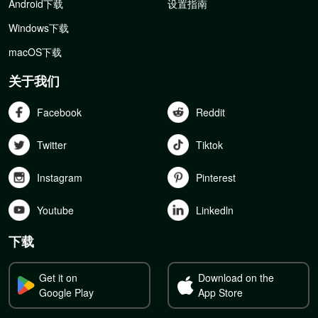
Android下载
设置指南
Windows下载
macOS下载
关于我们
Facebook
Reddit
Twitter
Tiktok
Instagram
Pinterest
Youtube
Linkedln
下载
Get it on
Download on the
Google Play
App Store