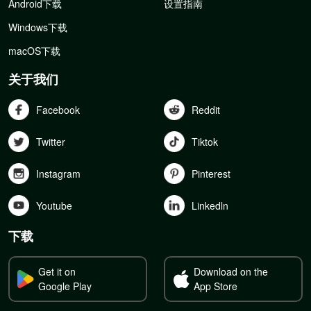
Android下载
设置指南
Windows下载
macOS下载
关于我们
Facebook
Reddit
Twitter
Tiktok
Instagram
Pinterest
Youtube
Linkedln
下载
Get it on
Download on the
Google Play
App Store