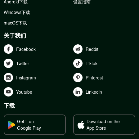
Android下载
设置指南
Windows下载
macOS下载
关于我们
Facebook
Reddit
Twitter
Tiktok
Instagram
Pinterest
Youtube
Linkedln
下载
Get it on
Download on the
Google Play
App Store