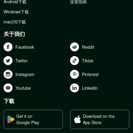
Android下载
设置指南
Windows下载
macOS下载
关于我们
Facebook
Reddit
Twitter
Tiktok
Instagram
Pinterest
Youtube
Linkedln
下载
Get it on
Download on the
Google Play
App Store