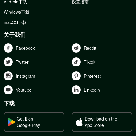
Android下载
设置指南
Windows下载
macOS下载
关于我们
Facebook
Reddit
Twitter
Tiktok
Instagram
Pinterest
Youtube
Linkedln
下载
Get it on
Download on the
Google Play
App Store