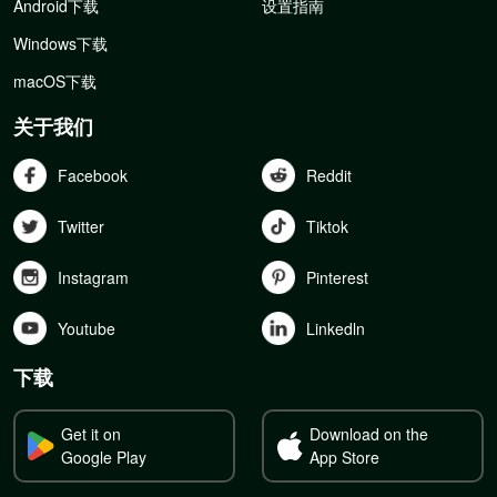
Android下载
设置指南
Windows下载
macOS下载
关于我们
Facebook
Reddit
Twitter
Tiktok
Instagram
Pinterest
Youtube
Linkedln
下载
Get it on
Download on the
Google Play
App Store