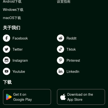
Android下载
设置指南
Windows下载
macOS下载
关于我们
Facebook
Reddit
Twitter
Tiktok
Instagram
Pinterest
Youtube
Linkedln
下载
Get it on
Download on the
Google Play
App Store