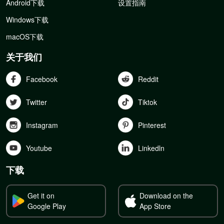
Android下载
设置指南
Windows下载
macOS下载
关于我们
Facebook
Reddit
Twitter
Tiktok
Instagram
Pinterest
Youtube
Linkedln
下载
Get it on
Download on the
Google Play
App Store