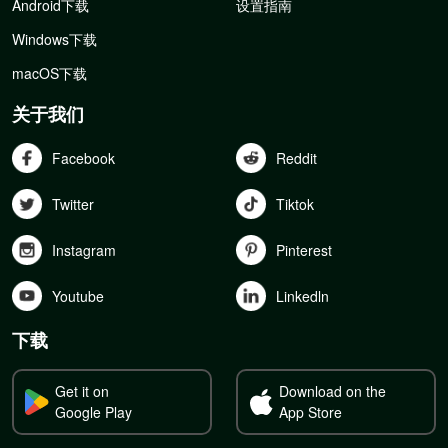
Android下载
设置指南
Windows下载
macOS下载
关于我们
Facebook
Reddit
Twitter
Tiktok
Instagram
Pinterest
Youtube
Linkedln
下载
Get it on
Download on the
Google Play
App Store