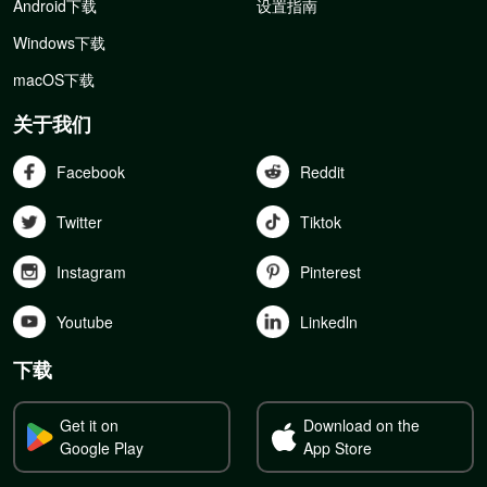
Android下载
设置指南
Windows下载
macOS下载
关于我们
Facebook
Reddit
Twitter
Tiktok
Instagram
Pinterest
Youtube
Linkedln
下载
Get it on
Download on the
Google Play
App Store