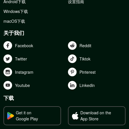
Android下载
设置指南
Windows下载
macOS下载
关于我们
Facebook
Reddit
Twitter
Tiktok
Instagram
Pinterest
Youtube
Linkedln
下载
Get it on
Download on the
Google Play
App Store