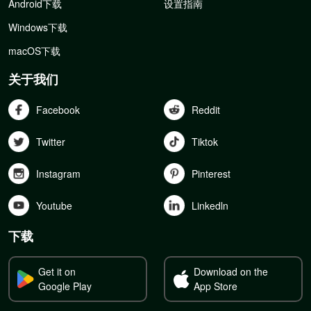
Android下载
设置指南
Windows下载
macOS下载
关于我们
Facebook
Reddit
Twitter
Tiktok
Instagram
Pinterest
Youtube
Linkedln
下载
Get it on
Download on the
Google Play
App Store