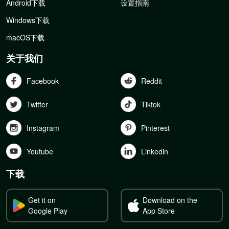
Android下载
设置指南
Windows下载
macOS下载
关于我们
Facebook
Reddit
Twitter
Tiktok
Instagram
Pinterest
Youtube
Linkedln
下载
Get it on
Download on the
Google Play
App Store