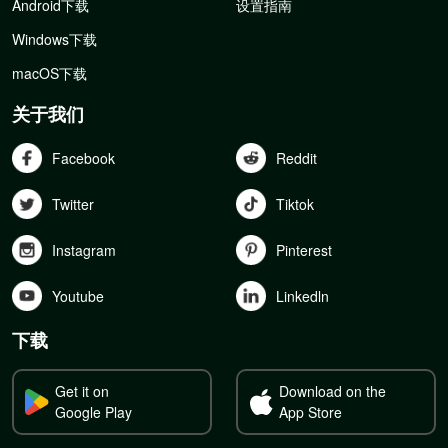
Android下载
设置指南
Windows下载
macOS下载
关于我们
Facebook
Reddit
Twitter
Tiktok
Instagram
Pinterest
Youtube
Linkedln
下载
Get it on
Download on the
Google Play
App Store