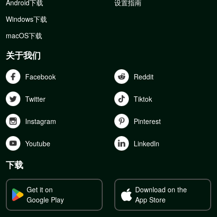
Android下载
设置指南
Windows下载
macOS下载
关于我们
Facebook
Reddit
Twitter
Tiktok
Instagram
Pinterest
Youtube
Linkedln
下载
Get it on
Download on the
Google Play
App Store