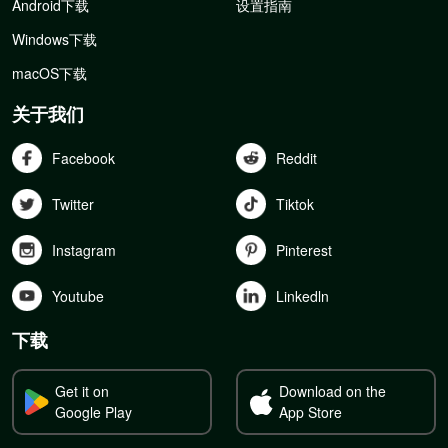
Android下载
设置指南
Windows下载
macOS下载
关于我们
Facebook
Reddit
Twitter
Tiktok
Instagram
Pinterest
Youtube
Linkedln
下载
Get it on
Download on the
Google Play
App Store