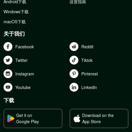
Android下载
设置指南
Windows下载
macOS下载
关于我们
Facebook
Reddit
Twitter
Tiktok
Instagram
Pinterest
Youtube
Linkedln
下载
Get it on
Download on the
Google Play
App Store