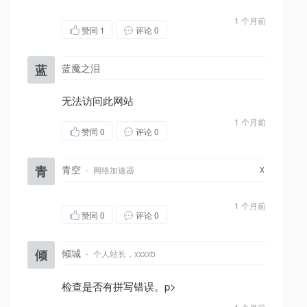
1 个月前
赞同
1
评论 0
蓝
蓝魔之泪
无法访问此网站
1 个月前
赞同
0
评论 0
x
青
青空
·
网络加速器
1 个月前
赞同
0
评论 0
倾
倾城
·
个人站长，xxxxb
检查是否有拼写错误。p>