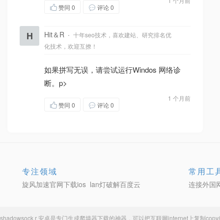
1 个月前
赞同
0
评论 0
H
Hit＆R
·
十年seo技术，喜欢建站、研究排名优
化技术，欢迎互撩！
如果拼写无误，请尝试运行Windos 网络诊
断。p>
1 个月前
赞同
0
评论 0
专注领域
常用工
旋风加速官网下载ios
lan灯破解百度云
连接外国
shadowsock r 安卓
是专门生成
爬墙器下载
的神器，可以把互联网internet上复制c