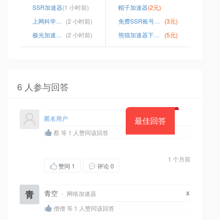
SSR加速器
(1 小时前)
帽子加速器
(2元)
上网科学工具pc端下载
(2 小时前)
免费SSR账号资源链接
(3元)
极光加速器改名叫什么
(2 小时前)
熊猫加速器下载安装
(5元)
6 人参与回答
匿名用户
最佳回答
蔡 等 1 人赞同该回答
1 个月前
赞同
1
评论 0
x
青
青空
·
网络加速器
僧僧 等 1 人赞同该回答